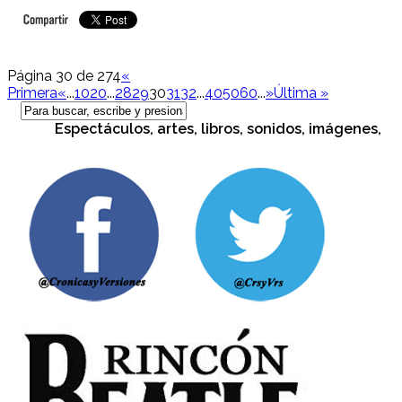
Página 30 de 274
«
Primera
«
...
10
20
...
28
29
30
31
32
...
40
50
60
...
»
Última »
Espectáculos, artes, libros, sonidos, imágenes, cultu