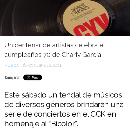
Ir
al
contenido
Un centenar de artistas celebra el
cumpleaños 70 de Charly García
MÚSICA
OCTUBRE 18, 2021
Este sábado un tendal de músicos
de diversos géneros brindarán una
serie de conciertos en el CCK en
homenaje al “Bicolor”.