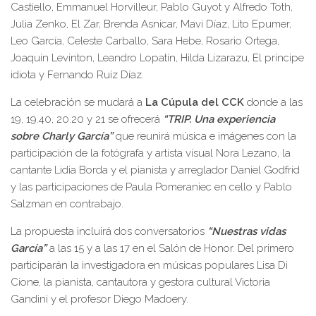
Castiello, Emmanuel Horvilleur, Pablo Guyot y Alfredo Toth,
Julia Zenko, El Zar, Brenda Asnicar, Mavi Díaz, Lito Epumer,
Leo García, Celeste Carballo, Sara Hebe, Rosario Ortega,
Joaquín Levinton, Leandro Lopatín, Hilda Lizarazu, El príncipe
idiota y Fernando Ruíz Díaz.
La celebración se mudará a
La Cúpula del CCK
donde a las
19, 19.40, 20.20 y 21 se ofrecerá
“TRIP. Una experiencia
sobre Charly García”
que reunirá música e imágenes con la
participación de la fotógrafa y artista visual Nora Lezano, la
cantante Lidia Borda y el pianista y arreglador Daniel Godfrid
y las participaciones de Paula Pomeraniec en cello y Pablo
Salzman en contrabajo.
La propuesta incluirá dos conversatorios
“Nuestras vidas
García”
a las 15 y a las 17 en el Salón de Honor. Del primero
participarán la investigadora en músicas populares Lisa Di
Cione, la pianista, cantautora y gestora cultural Victoria
Gandini y el profesor Diego Madoery.