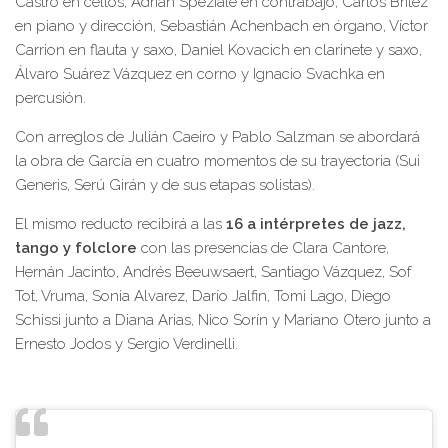
Castro en cellos, Adrián Speziale en contrabajo, Carlos Britez
en piano y dirección, Sebastián Achenbach en órgano, Víctor
Carrion en flauta y saxo, Daniel Kovacich en clarinete y saxo,
Álvaro Suárez Vázquez en corno y Ignacio Svachka en
percusión.
Con arreglos de Julián Caeiro y Pablo Salzman se abordará
la obra de García en cuatro momentos de su trayectoria (Sui
Generis, Serú Girán y de sus etapas solistas).
El mismo reducto recibirá a las
16 a intérpretes de jazz,
tango y folclore
con las presencias de Clara Cantore,
Hernán Jacinto, Andrés Beeuwsaert, Santiago Vázquez, Sof
Tot, Vruma, Sonia Alvarez, Darío Jalfin, Tomi Lago, Diego
Schissi junto a Diana Arias, Nico Sorín y Mariano Otero junto a
Ernesto Jodos y Sergio Verdinelli.