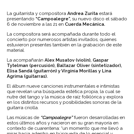
La guitarrista y compositora
Andrea Zurita
estará
presentando
“Campoalegre”,
su nuevo disco el sábado
6 de noviembre a las 21 en
Cuerda Mecánica.
La compositora será acompañada durante todo el
concierto por numerosos artistas invitados, quienes
estuvieron presentes también en la grabación de este
material.
La acompañarán
Alex Musatov (violín), Gaspar
Tytelman (percusión), Baltazar Oliver (sintetizador),
Elisa Sandá (guitarrón) y Virginia Morillas y Lina
Agrima (guitarras).
El álbum nueve canciones instrumentales e intimistas
que revelan una búsqueda estética propia, la cual se
nutre del tango y la música de raíz folklórica y explora
en los distintos recursos y posibilidades sonoras de la
guitarra criolla.
Las músicas de
“Campoalegre”
fueron desarrolladas en
estos últimos años y nacieron en su gran mayoría en
contexto de cuarentena: “un momento que me llevó a
mirar hacia adentro en búsqueda de lo esencial y