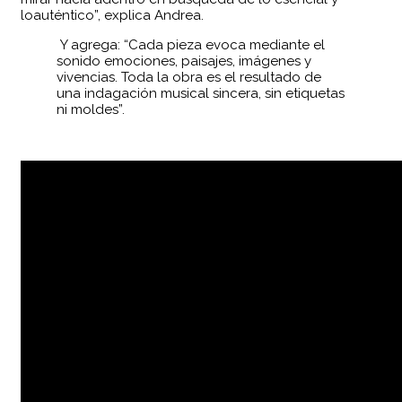
loauténtico”, explica Andrea.
Y agrega: “Cada pieza evoca mediante el
sonido emociones, paisajes, imágenes y
vivencias. Toda la obra es el resultado de
una indagación musical sincera, sin etiquetas
ni moldes”.