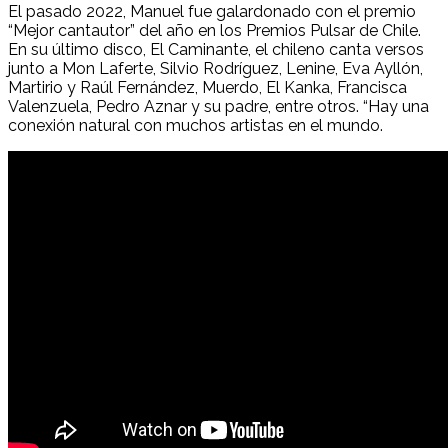
El pasado 2022, Manuel fue galardonado con el premio
“Mejor cantautor” del año en los Premios Pulsar de Chile.
En su último disco, El Caminante, el chileno canta versos
junto a Mon Laferte, Silvio Rodríguez, Lenine, Eva Ayllón,
Martirio y Raúl Fernández, Muerdo, El Kanka, Francisca
Valenzuela, Pedro Aznar y su padre, entre otros. “Hay una
conexión natural con muchos artistas en el mundo.