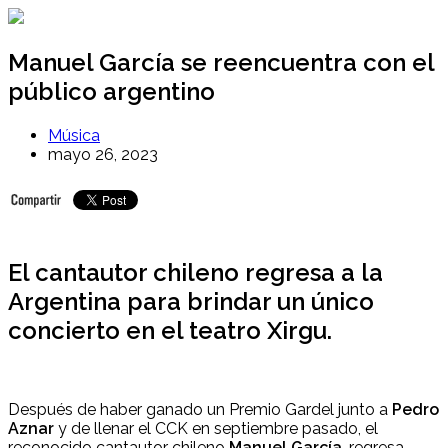
Ir
al
contenido
Manuel García se reencuentra con el
público argentino
Música
mayo 26, 2023
El cantautor chileno regresa a la
Argentina para brindar un único
concierto en el
teatro Xirgu.
Después de haber ganado un Premio Gardel junto a
Pedro
Aznar
y de llenar el CCK en septiembre pasado, el
reconocido cantautor chileno
Manuel García
, regresa