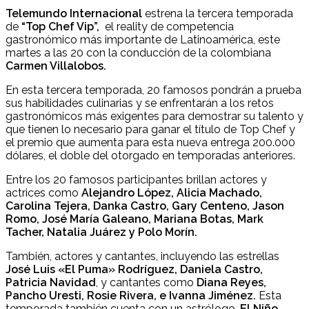
Telemundo Internacional
estrena la tercera temporada
de
“Top Chef Vip”,
el reality de competencia
gastronómico más importante de Latinoamérica, este
martes a las 20 con la conducción de la colombiana
Carmen Villalobos.
En esta tercera temporada, 20 famosos pondrán a prueba
sus habilidades culinarias y se enfrentarán a los retos
gastronómicos más exigentes para demostrar su talento y
que tienen lo necesario para ganar el título de Top Chef y
el premio que aumenta para esta nueva entrega 200.000
dólares, el doble del otorgado en temporadas anteriores.
Entre los 20 famosos participantes brillan actores y
actrices como
Alejandro López, Alicia Machado,
Carolina Tejera, Danka Castro, Gary Centeno, Jason
Romo, José María Galeano, Mariana Botas, Mark
Tacher, Natalia Juárez y Polo Morín.
También, actores y cantantes, incluyendo las estrellas
José Luis «El Puma» Rodríguez, Daniela Castro,
Patricia Navidad
, y cantantes como
Diana Reyes,
Pancho Uresti, Rosie Rivera, e Ivanna Jiménez.
Esta
temporada también cuenta con un astrólogo,
El Niño