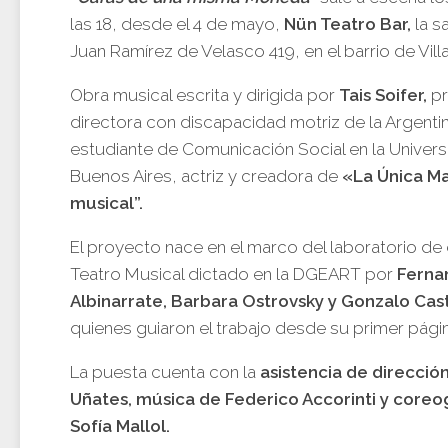
las 18, desde el 4 de mayo,
Nün Teatro Bar,
la s
Juan Ramírez de Velasco 419, en el barrio de Vill
Obra musical escrita y dirigida por
Tais Soifer,
pr
directora con discapacidad motriz de la Argentina
estudiante de Comunicación Social en la Univer
Buenos Aires, actriz y creadora de
«La Única Ma
musical”.
El proyecto nace en el marco del laboratorio de 
Teatro Musical dictado en la DGEART por
Ferna
Albinarrate, Barbara Ostrovsky y Gonzalo Cas
quienes guiaron el trabajo desde su primer págin
La puesta cuenta con la
asistencia de direcció
Uñates, música de Federico Accorinti y coreo
Sofía Mallol.