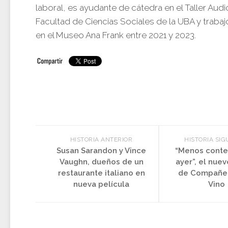
laboral, es ayudante de cátedra en el Taller Audi
Facultad de Ciencias Sociales de la UBA y traba
en el Museo Ana Frank entre 2021 y 2023.
HISTORIA ANTERIOR
HISTORIA SIG
Susan Sarandon y Vince
“Menos conte
Vaughn, dueños de un
ayer”, el nuev
restaurante italiano en
de Compañer
nueva película
Vino