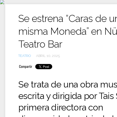
Ir
al
contenido
Se estrena “Caras de u
misma Moneda” en N
Teatro Bar
Espectáculos, a
TEATRO
ABRIL 10, 2025
Se trata de una obra mus
escrita y dirigida por Tais 
primera directora con