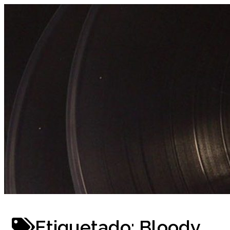
Ir
al
contenido
Etiquetado:
Bloody