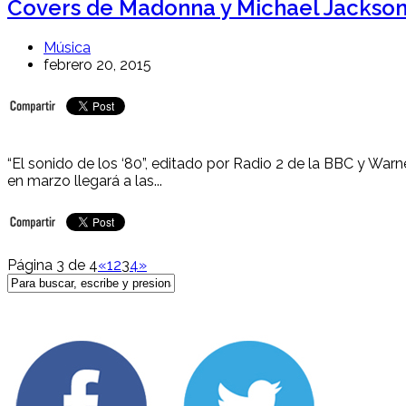
Covers de Madonna y Michael Jackson y
Música
febrero 20, 2015
“El sonido de los ‘80”, editado por Radio 2 de la BBC y War
en marzo llegará a las...
Página 3 de 4
«
1
2
3
4
»