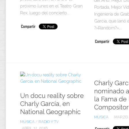
del Año, Mejor Di
próximo lunes en el Teatro Gran
Portada, Mejor Vi
Rex, luego del concierto...
Ingeniería de Gra
García, que lanó e
?»Random?»,...
Charly Garcí
nominado a
Un docu reality sobre
la Fama de 
Charly García, en
Compositor
National Geographic
MÚSICA
MARZO 2
MÚSICA
/
RADIO Y TV
ABRIL 12, 2018