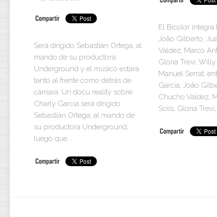
El Bicolor integra l
João Gilberto, J
Será dirigido Sebastián Ortega, al
Valdez, Marco Ant
mando de su productora
Gloria Trevi, Will
Underground y el músico estará
Manuel Serrat, ent
tanto al frente como detrás de
García, João Gilbe
cámara. Un docu reality sobre
Chucho Valdez, M
Charly García será dirigido
Solís, Gloria Trevi
Sebastián Ortega, al mando de
su productora Underground,
luego que...