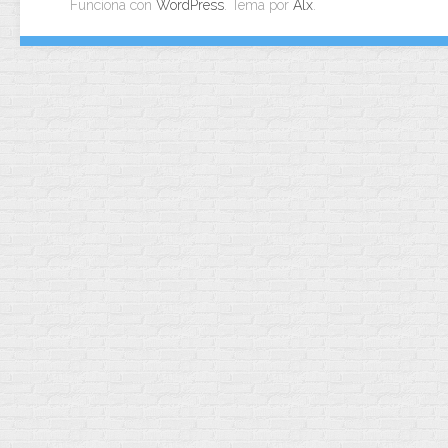
Funciona con
WordPress
. Tema por
Alx
.