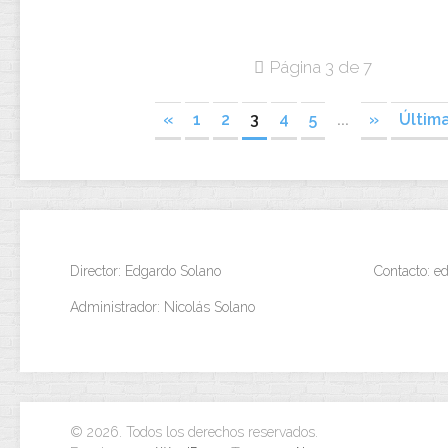
Página 3 de 7
«
1
2
3
4
5
...
»
Últim
Director: Edgardo Solano
Contacto: 
Administrador: Nicolás Solano
© 2026. Todos los derechos reservados.