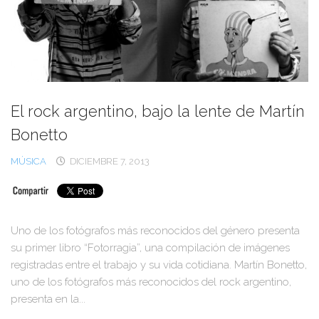
El rock argentino, bajo la lente de Martín
Bonetto
MÚSICA
DICIEMBRE 7, 2013
Uno de los fotógrafos más reconocidos del género presenta
su primer libro “Fotorragia”, una compilación de imágenes
registradas entre el trabajo y su vida cotidiana. Martín Bonetto,
uno de los fotógrafos más reconocidos del rock argentino,
presenta en la...