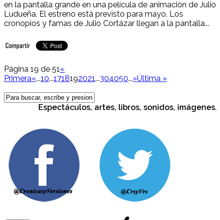
en la pantalla grande en una película de animación de Julio
Ludueña. El estreno está previsto para mayo. Los
cronopios y famas de Julio Cortázar llegan a la pantalla...
Página 19 de 51
«
Primera
«
...
10
...
17
18
19
20
21
...
30
40
50
...
»
Última »
Espectáculos, artes, libros, sonidos, imágenes, cul