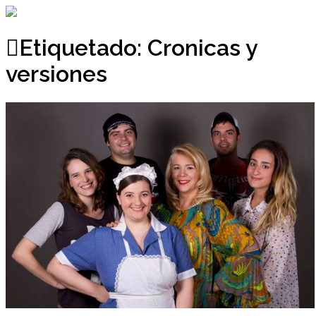
Ir
al
contenido
Etiquetado:
Cronicas y
versiones