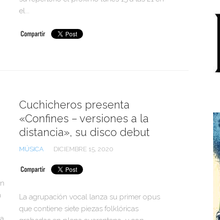
el...
Cuchicheros presenta
«Confines – versiones a la
distancia», su disco debut
MÚSICA
DICIEMBRE 15, 2020
én
a
La agrupación vocal lanza su primer opus
que contiene siete piezas folklóricas
ia