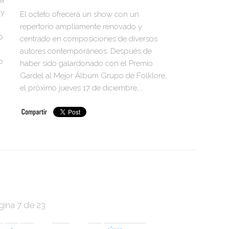
za
 y
El octeto ofrecerá un show con un
repertorio ampliamente renovado y
o
centrado en composiciones de diversos
autores contemporáneos. Después de
o
haber sido galardonado con el Premio
Gardel al Mejor Álbum Grupo de Folklore,
el próximo jueves 17 de diciembre,...
gina 7 de 23