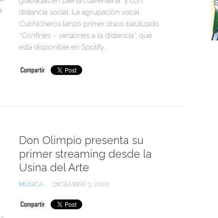
grabadas en plena cuarentena y con
a
distancia social. La agrupación vocal
Cuchicheros lanzó primer disco bautizado
“Confines – versiones a la distancia”, que
está disponible en Spotify...
Don Olimpio presenta su
primer streaming desde la
Usina del Arte
MÚSICA
DICIEMBRE 9, 2020