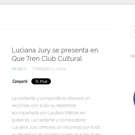
Luciana Jury se presenta en
Espectáculos, a
Que Tren Club Cultural
MÚSICA
FEBRERO 11, 2021
La cantante y compositora ofrecerá un
recorrido por todo su repertorio
acompañada por Lautaro Matute en
guitarras. La cantante y compositora
Luciana Jury ofrecerá un recorrido por todo
su repertorio el próximo lunes 15 a las 21 en