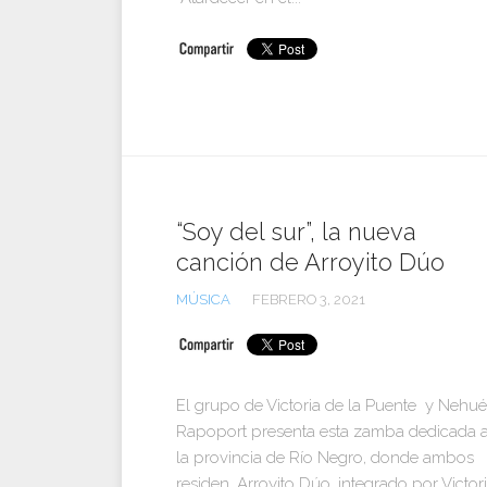
“Soy del sur”, la nueva
canción de Arroyito Dúo
MÚSICA
FEBRERO 3, 2021
El grupo de Victoria de la Puente y Nehu
Rapoport presenta esta zamba dedicada 
la provincia de Río Negro, donde ambos
residen. Arroyito Dúo, integrado por Victor