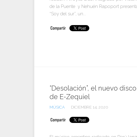
de la Puente y Nehuén Rapoport present
“Soy del sur”, un...
“Desolación”, el nuevo disco
de E-Zequiel
MÚSICA
DICIEMBRE 14, 2020