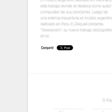
El músico argentino radicado en Perú lan
este trabajo donde se destaca como autor
compositor de sus canciones. Luego de
una extensa trayectoria el músico argentin
radicado en Perú, E-Zequiel presenta
“Desolación”, su nuevo trabajo discográfic
en el...
Pá