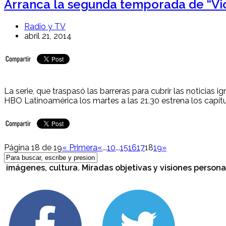
Arranca la segunda temporada de “Vi
Radio y TV
abril 21, 2014
La serie, que traspasó las barreras para cubrir las noticias
HBO Latinoamérica los martes a las 21.30 estrena los capítu
Página 18 de 19
« Primera
«
...
10
...
15
16
17
18
19
»
genes, cultura. Miradas objetivas y visiones personales.