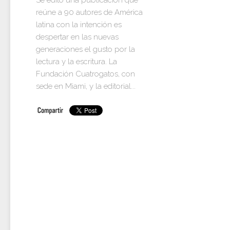
Se editó una publicación que
reúne a 90 autores de América
latina con la intención es
despertar en las nuevas
generaciones el gusto por la
lectura y la escritura. La
Fundación Cuatrogatos, con
sede en Miami, y la editorial...