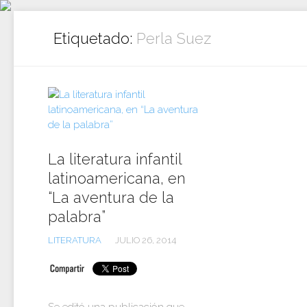
Ir
al
Etiquetado:
Perla Suez
contenido
La literatura infantil
latinoamericana, en
“La aventura de la
palabra”
LITERATURA
JULIO 26, 2014