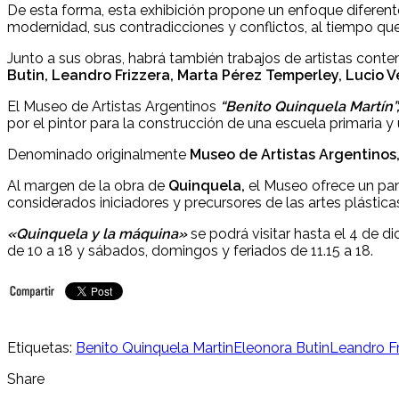
De esta forma, esta exhibición propone un enfoque diferen
modernidad, sus contradicciones y conflictos, al tiempo que
Junto a sus obras, habrá también trabajos de artistas con
Butin, Leandro Frizzera, Marta Pérez Temperley, Lucio 
El Museo de Artistas Argentinos
“Benito Quinquela Martín”
por el pintor para la construcción de una escuela primaria 
Denominado originalmente
Museo de Artistas Argentinos
Al margen de la obra de
Quinquela,
el Museo ofrece un pano
considerados iniciadores y precursores de las artes plásticas
«Quinquela y la máquina»
se podrá visitar hasta el 4 de d
de 10 a 18 y sábados, domingos y feriados de 11.15 a 18.
Etiquetas:
Benito Quinquela Martin
Eleonora Butin
Leandro Fr
Share