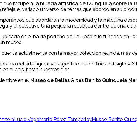
te que recupera
la mirada artística de Quinquela sobre la 
 refleja el variado universo de temas que abordó en su produ
temporáneos que abordaron la modernidad y la máquina desde 
Vega
y el colectivo Una pequeña república dentro de una ciud
,
ubicado en el barrio porteño de La Boca, fue fundado en 19
y un museo.
,
cuenta actualmente con la mayor colección reunida, más de n
rama del arte figurativo argentino desde fines del siglo XIX 
 en el país, hasta nuestros días.
iciembre en
el Museo de Bellas Artes Benito Quinquela Mar
izzera
Lucio Vega
Marta Pérez Temperley
Museo Benito Quinq