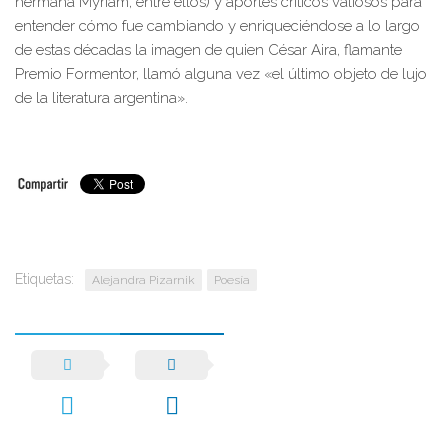
hermana Myriam, entre ellos) y aportes críticos valiosos para
entender cómo fue cambiando y enriqueciéndose a lo largo
de estas décadas la imagen de quien César Aira, flamante
Premio Formentor, llamó alguna vez «el último objeto de lujo
de la literatura argentina».
Etiquetas:
Alejandra Pizarnik
Poesía