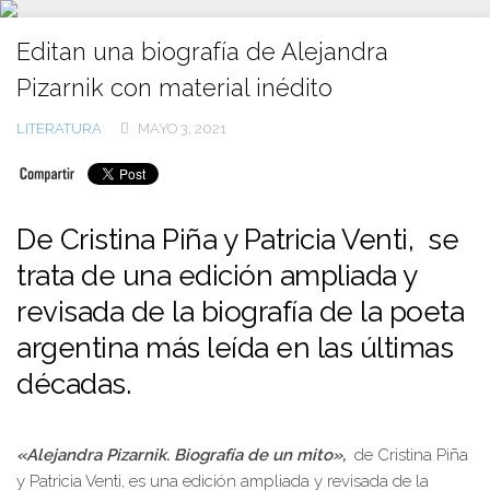
Ir
al
Editan una biografía de Alejandra
contenido
Pizarnik con material inédito
LITERATURA
MAYO 3, 2021
De Cristina Piña y Patricia Venti, se
trata de una edición ampliada y
revisada de la biografía de la poeta
argentina más leída en las últimas
décadas.
«Alejandra Pizarnik. Biografía de un mito»,
de Cristina Piña
y Patricia Venti, es una edición ampliada y revisada de la