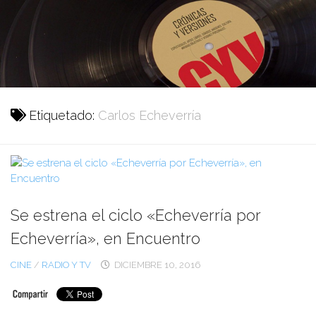
Ir
al
contenido
Etiquetado:
Carlos Echeverría
Se estrena el ciclo «Echeverría por
Echeverría», en Encuentro
CINE
/
RADIO Y TV
DICIEMBRE 10, 2016