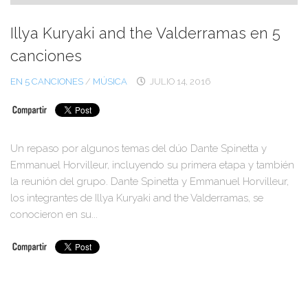
Illya Kuryaki and the Valderramas en 5
canciones
EN 5 CANCIONES
/
MÚSICA
JULIO 14, 2016
Un repaso por algunos temas del dúo Dante Spinetta y
Emmanuel Horvilleur, incluyendo su primera etapa y también
la reunión del grupo. Dante Spinetta y Emmanuel Horvilleur,
los integrantes de Illya Kuryaki and the Valderramas, se
conocieron en su...