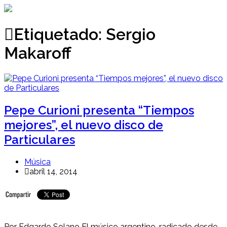
Ir
al
contenido
Etiquetado:
Sergio
Makaroff
Pepe Curioni presenta “Tiempos
mejores”, el nuevo disco de
Particulares
Música
abril 14, 2014
Por Edgardo Solano El músico argentino, radicado desde