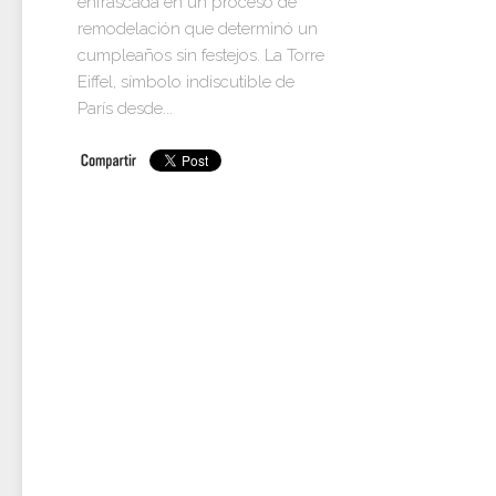
enfrascada en un proceso de
remodelación que determinó un
cumpleaños sin festejos. La Torre
Eiffel, símbolo indiscutible de
París desde...