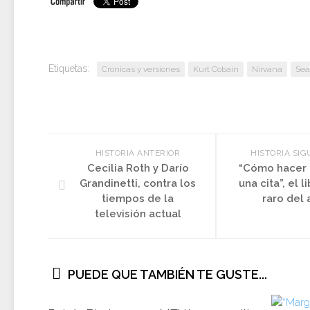
Etiquetas:
Cronicas y versiones
Kurt Cobain
Nirvana
Sea
HISTORIA ANTERIOR
HISTORIA SIG
Cecilia Roth y Darío
“Cómo hacer 
Grandinetti, contra los
una cita”, el 
tiempos de la
raro del 
televisión actual
PUEDE QUE TAMBIÉN TE GUSTE...