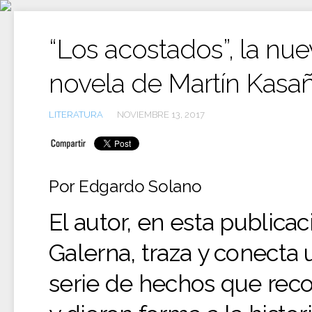
Ir
al
contenido
“Los acostados”, la nu
novela de Martín Kasa
LITERATURA
NOVIEMBRE 13, 2017
Por Edgardo Solano
El autor, en esta publica
Galerna, traza y conecta 
serie de hechos que reco