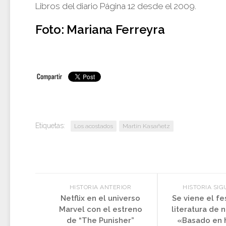
Libros del diario Página 12 desde el 2009.
Foto: Mariana Ferreyra
Etiquetas:
Los acostados
Martín Kasañetz
HISTORIA ANTERIOR
HISTORIA SIG
Netflix en el universo
Se viene el fe
Marvel con el estreno
literatura de n
de “The Punisher”
«Basado en 