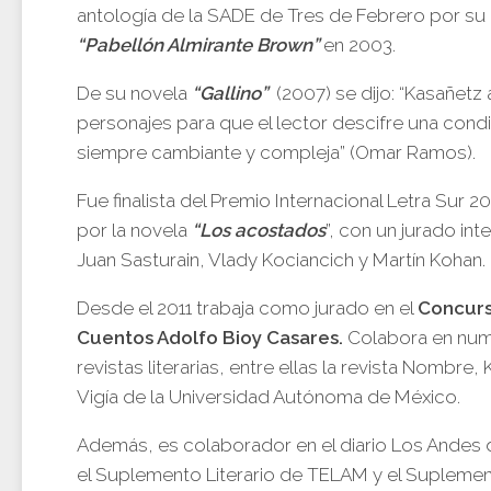
antología de la SADE de Tres de Febrero por s
“Pabellón Almirante Brown”
en 2003.
De su novela
“Gallino”
(2007) se dijo: “Kasañetz
personajes para que el lector descifre una con
siempre cambiante y compleja” (Omar Ramos).
Fue finalista del Premio Internacional Letra Sur 20
por la novela
“Los acostados
”, con un jurado in
Juan Sasturain, Vlady Kociancich y Martín Kohan.
Desde el 2011 trabaja como jurado en el
Concur
Cuentos Adolfo Bioy Casares.
Colabora en nu
revistas literarias, entre ellas la revista Nombre, 
Vigía de la Universidad Autónoma de México.
Además, es colaborador en el diario Los Andes
el Suplemento Literario de TELAM y el Supleme