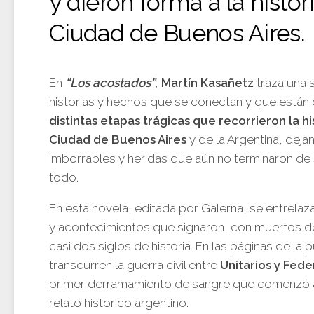
y dieron forma a la histor
Ciudad de Buenos Aires.
En
“Los acostados”
,
Martín Kasañetz
traza una 
historias y hechos que se conectan y que están
distintas etapas trágicas que recorrieron la hi
Ciudad de Buenos Aires
y de la Argentina, deja
imborrables y heridas que aún no terminaron de 
todo.
En esta novela, editada por Galerna, se entrelaz
y acontecimientos que signaron, con muertos d
casi dos siglos de historia. En las páginas de la
transcurren la guerra civil entre
Unitarios y Fede
primer derramamiento de sangre que comenzó a 
relato histórico argentino.