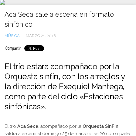
Ir
al
Aca Seca sale a escena en formato
contenido
sinfónico
MÚSICA
MARZO 21, 2018
El trío estará acompañado por la
Orquesta sinfín, con los arreglos y
la dirección de Exequiel Mantega,
como parte del ciclo «Estaciones
sinfónicas».
El trío
Aca Seca
, acompañado por la
Orquesta SinFin
,
saldrá a escena el domingo 25 de marzo a las 20 como parte