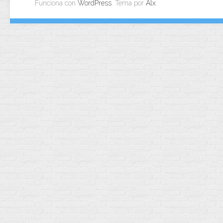
Funciona con
WordPress
. Tema por
Alx
.