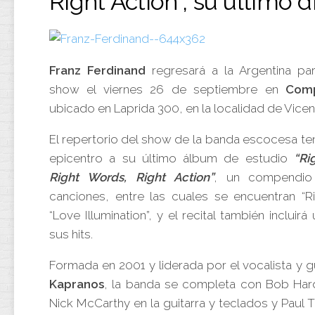
Right Action”, su último d
Franz Ferdinand
regresará a la Argentina pa
show el viernes 26 de septiembre en
Comp
ubicado en Laprida 300, en la localidad de Vice
El repertorio del show de la banda escocesa t
epicentro a su último álbum de estudio
“Ri
Right Words, Right Action”
, un compendio
canciones, entre las cuales se encuentran “Ri
“Love Illumination”, y el recital también incluir
sus hits.
Formada en 2001 y liderada por el vocalista y gu
Kapranos
, la banda se completa con Bob Hard
Nick McCarthy en la guitarra y teclados y Paul