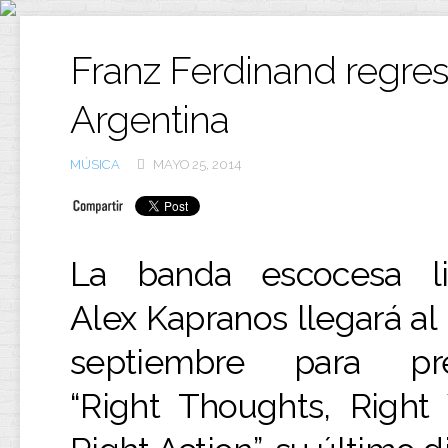
Ir
al
contenido
Franz Ferdinand regres
Argentina
MÚSICA
MAYO 25, 2014
La banda escocesa li
Alex Kapranos llegará al
septiembre para pre
“Right Thoughts, Right