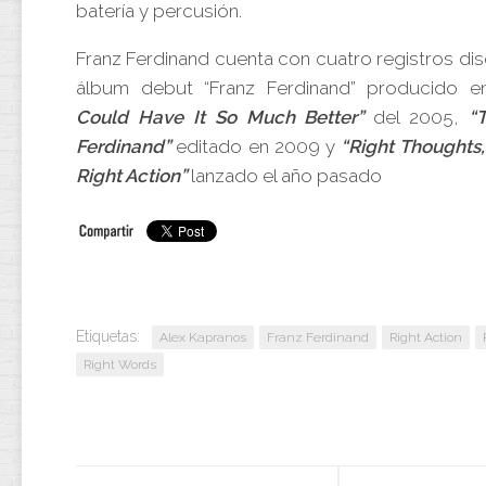
batería y percusión.
Franz Ferdinand cuenta con cuatro registros dis
álbum debut “Franz Ferdinand” producido 
Could Have It So Much Better”
del 2005,
“
Ferdinand”
editado en 2009 y
“Right Thoughts,
Right Action”
lanzado el año pasado
Etiquetas:
Alex Kapranos
Franz Ferdinand
Right Action
Right Words