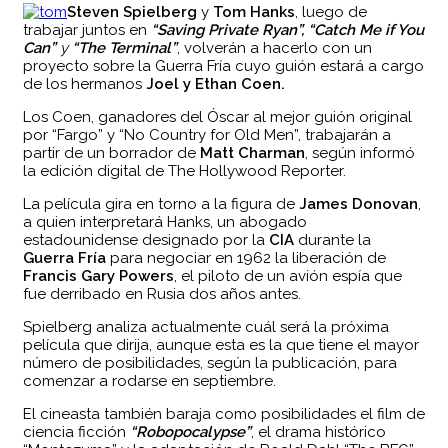
Steven Spielberg
y
Tom Hanks
, luego de
trabajar juntos en
“Saving Private Ryan”, “Catch Me if You
Can”
y
“The Terminal”
, volverán a hacerlo con un
proyecto sobre la Guerra Fría cuyo guión estará a cargo
de los hermanos
Joel y Ethan Coen.
Los Coen, ganadores del Óscar al mejor guión original
por “Fargo” y “No Country for Old Men”, trabajarán a
partir de un borrador de
Matt Charman
, según informó
la edición digital de The Hollywood Reporter.
La película gira en torno a la figura de
James Donovan
,
a quien interpretará Hanks, un abogado
estadounidense designado por la
CIA
durante la
Guerra Fría
para negociar en 1962 la liberación de
Francis Gary Powers
, el piloto de un avión espía que
fue derribado en Rusia dos años antes.
Spielberg analiza actualmente cuál será la próxima
película que dirija, aunque esta es la que tiene el mayor
número de posibilidades, según la publicación, para
comenzar a rodarse en septiembre.
El cineasta también baraja como posibilidades el film de
ciencia ficción
“Robopocalypse”
, el drama histórico