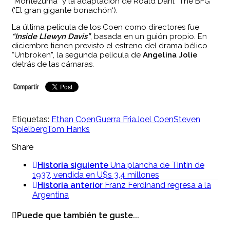
“Montezuma” y la adaptación de Roald Dahl “The BFG”
(‘El gran gigante bonachón‘).
La última película de los Coen como directores fue
“Inside Llewyn Davis”
, basada en un guión propio. En
diciembre tienen previsto el estreno del drama bélico
“Unbroken”, la segunda película de
Angelina Jolie
detrás de las cámaras.
Etiquetas:
Ethan Coen
Guerra Fria
Joel Coen
Steven
Spielberg
Tom Hanks
Share
Historia siguiente
Una plancha de Tintín de
1937, vendida en U$s 3,4 millones
Historia anterior
Franz Ferdinand regresa a la
Argentina
Puede que también te guste...