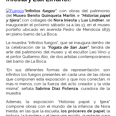
“Infinitos fuegos”
, con obras del patrimonio
del
Museo Benito Quinquela Martín
, e
“Historias papel
y tijera”,
con collages de
Nora Iniesta
y
Lux Lindner
, se
inaugurarán el próximo sábado 14 a las 13, en el museo
porteño ubicado en avenida Pedro de Mendoza 1835
en pleno barrio de La Boca.
La muestra “Infinitos fuegos”, que se inaugura dentro de
la celebración de la
“Fogata de San Juan”
, tendrá de
arte del patrimonio del museo y el escultor Leo Vinci y
el pintor Guillermo Alio, de dos artistas contemporáneos
del barrio de La Boca.
“En sus diferentes formas de representación, son
infinitos los fuegos presentes en cada una de las obras
que componen esta exposición y que nos conectan, ni
más ni menos, con la fuerza del acto creador y la vida
misma”, señala
Sabrina Díaz Potenza
, curadora de la
muestra.
Además, la exposición “Historias papel y tijera”
compone obras con el mundo de la infancia de Nora
Iniesta, en las que la escuela,
los próceres de papel
, la
historia, la bandera y el lenguaje escrito, quedarán para