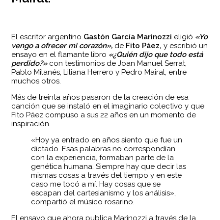
El escritor argentino
Gastón García Marinozzi
eligió
«Yo
vengo a ofrecer mi corazón»,
de
Fito Páez,
y escribió un
ensayo en el flamante libro
«¿Quién dijo que todo está
perdido?»
con testimonios de Joan Manuel Serrat,
Pablo Milanés, Liliana Herrero y Pedro Mairal, entre
muchos otros.
Más de treinta años pasaron de la creación de esa
canción que se instaló en el imaginario colectivo y que
Fito Páez compuso a sus 22 años en un momento de
inspiración.
«Hoy ya entrado en años siento que fue un
dictado. Esas palabras no correspondían
con la experiencia, formaban parte de la
genética humana. Siempre hay que decir las
mismas cosas a través del tiempo y en este
caso me tocó a mí. Hay cosas que se
escapan del cartesianismo y los análisis»,
compartió el músico rosarino.
El ensayo que ahora publica Marinozzi a través de la