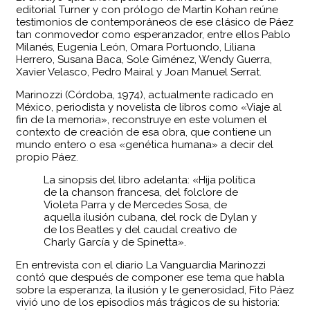
editorial Turner y con prólogo de Martín Kohan reúne
testimonios de contemporáneos de ese clásico de Páez
tan conmovedor como esperanzador, entre ellos Pablo
Milanés, Eugenia León, Omara Portuondo, Liliana
Herrero, Susana Baca, Sole Giménez, Wendy Guerra,
Xavier Velasco, Pedro Mairal y Joan Manuel Serrat.
Marinozzi (Córdoba, 1974), actualmente radicado en
México, periodista y novelista de libros como «Viaje al
fin de la memoria», reconstruye en este volumen el
contexto de creación de esa obra, que contiene un
mundo entero o esa «genética humana» a decir del
propio Páez.
La sinopsis del libro adelanta: «Hija política
de la chanson francesa, del folclore de
Violeta Parra y de Mercedes Sosa, de
aquella ilusión cubana, del rock de Dylan y
de los Beatles y del caudal creativo de
Charly García y de Spinetta».
En entrevista con el diario La Vanguardia Marinozzi
contó que después de componer ese tema que habla
sobre la esperanza, la ilusión y le generosidad, Fito Páez
vivió uno de los episodios más trágicos de su historia: