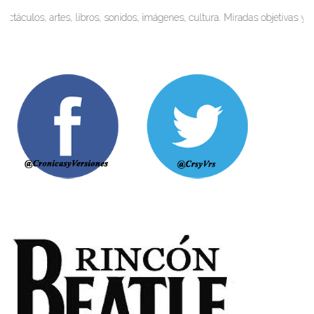
culos, artes, libros, sonidos, imágenes, cultura. Miradas objetivas y visi