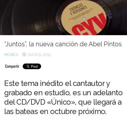
Ir
al
contenido
“Juntos”, la nueva canción de Abel Pintos
MÚSICA
JULIO 5, 2015
Este tema inédito el cantautor y
grabado en estudio, es un adelanto
del CD/DVD «Único», que llegará a
las bateas en octubre próximo.