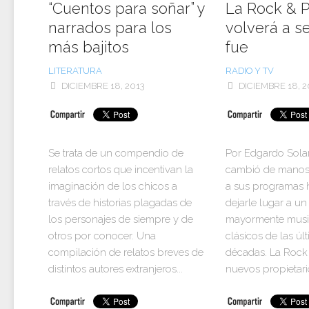
“Cuentos para soñar” y
La Rock & 
narrados para los
volverá a s
más bajitos
fue
LITERATURA
RADIO Y TV
DICIEMBRE 18, 2013
DICIEMBRE 18, 2
Se trata de un compendio de
Por Edgardo Sola
relatos cortos que incentivan la
cambió de manos 
imaginación de los chicos a
a sus programas h
través de historias plagadas de
dejarle lugar a un 
los personajes de siempre y de
mayormente musi
otros por conocer. Una
clásicos de las úl
compilación de relatos breves de
décadas. La Rock
distintos autores extranjeros...
nuevos propietario