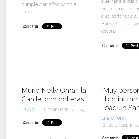
que narrará sus p
cumple cien años como el
vida cuando todav
juego...
que pertenecía a
Harry Potter volver
escena...
Murió Nelly Omar, la
“Muy persona
Gardel con polleras
libro íntimo
Joaquín Sa
MÚSICA
DICIEMBRE 20, 2013
LITERATURA
DICIEMBRE 19, 2