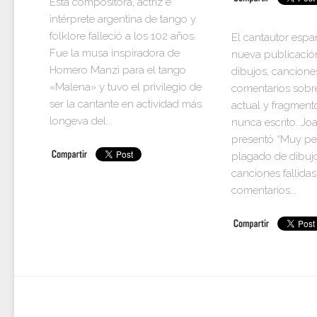
Esta compositora, actriz e
intérprete argentina de tango y
folklore falleció a los 102 años.
El cantautor espa
Fue la musa inspiradora de
nueva publicació
Homero Manzi para el tango
dibujos, canciones
«Malena» y tuvo el privilegio de
comentarios sobr
ser la cantante en actividad más
actual y fragment
longeva del...
nunca escrito. Jo
presentó “Muy per
plagado de dibuj
canciones fallidas
comentarios...