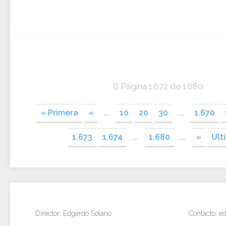
Página 1.672 de 1.680
« Primera
«
...
10
20
30
...
1.670
1.673
1.674
...
1.680
...
»
Últ
Director: Edgardo Solano
Contacto: 