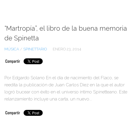
“Martropía”, el libro de la buena memoria
de Spinetta
MÚSICA
/
SPINETTARIO
ENERO 23, 2014
Por Edgardo Solano En el día de nacimiento del Flaco, se
reedita la publicación de Juan Carlos Diez en la que el autor
logró bucear con éxito en el universo íntimo Spinetteano. Este
relanzamiento incluye una carta, un nuevo...