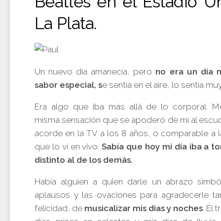
Beatles en el Estadio Ú
La Plata.
Un nuevo día amanecía, pero
no era un día m
sabor especial, s
e sentía en el aire, lo sentía m
Era algo que iba más allá de lo corporal. M
misma sensación que se apoderó de mí al escuc
acorde en la TV a los 8 años, o comparable a l
que lo vi en vivo.
Sabía que hoy mi día iba a t
distinto al de los demás.
Había alguien a quien darle un abrazo simbó
aplausos y las ovaciones para agradecerle t
felicidad, de
musicalizar mis días y noches
. Él