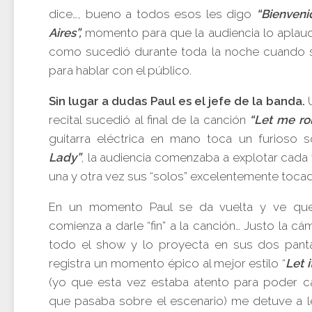
dice…, bueno a todos esos les digo
“Bienveni
Aires”,
momento para que la audiencia lo aplaud
como sucedió durante toda la noche cuando 
para hablar con el público.
Sin lugar a dudas Paul es el jefe de la banda.
U
recital sucedió al final de la canción
“Let me roll
guitarra eléctrica en mano toca un furioso
Lady”
, la audiencia comenzaba a explotar cada 
una y otra vez sus “solos” excelentemente toca
En un momento Paul se da vuelta y ve que 
comienza a darle “fin” a la canción… Justo la cá
todo el show y lo proyecta en sus dos pantal
registra un momento épico al mejor estilo “
Let 
(yo que esta vez estaba atento para poder c
que pasaba sobre el escenario) me detuve a le