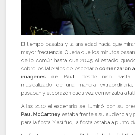
El tiempo pasaba y la ansiedad hacía que mirar
mayor frecuencia. Quería que los minutos pasar
de lo común hasta que 20.45 el estadio qued
sobre los laterales del escenario
comenzaron a
imágenes de Paul,
desde niño hasta e
musicalizado de una manera extraordinaria,
pasaban y el corazón cada vez comenzaba a lati
A las 21.10 el escenario se iluminó con su pr
Paul McCartney
estaba frente a su audiencia y
para la fiesta. Y así fue, la fiesta estaba a punto