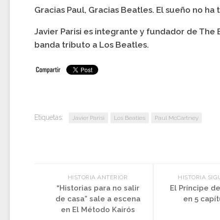
Gracias Paul, Gracias Beatles. El sueño no ha
Javier Parisi es integrante y fundador de The 
banda tributo a Los Beatles.
Etiquetas:
Javier Parisi
Los Beatles
Paul McCartney
HISTORIA ANTERIOR
HISTORIA SIG
“Historias para no salir
El Príncipe de
de casa” sale a escena
en 5 capít
en El Método Kairós