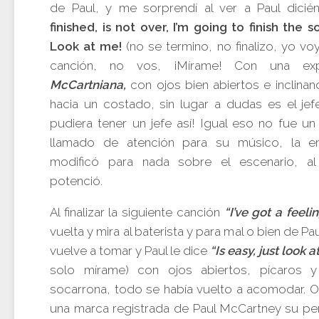
de Paul, y me sorprendí al ver a Paul dicié
finished, is not over, I’m going to finish the 
Look at me!
(no se termino, no finalizo, yo voy
canción, no vos, ¡Mírame! Con una ex
McCartniana,
con ojos bien abiertos e inclina
hacia un costado, sin lugar a dudas es el jef
pudiera tener un jefe así! Igual eso no fue un
llamado de atención para su músico, la e
modificó para nada sobre el escenario, al 
potenció.
Al finalizar la siguiente canción
“I’ve got a feelin
vuelta y mira al baterista y para mal o bien de Pa
vuelve a tomar y Paul le dice
“Is easy, just look 
solo mírame) con ojos abiertos, pícaros y
socarrona, todo se había vuelto a acomodar. 
una marca registrada de Paul McCartney su pe