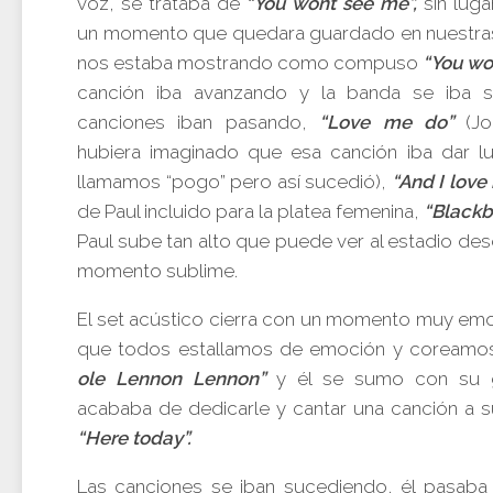
voz, se trataba de
“You wont see me”,
sin luga
un momento que quedara guardado en nuestras 
nos estaba mostrando como compuso
“You wo
canción iba avanzando y la banda se iba 
canciones iban pasando,
“Love me do”
(J
hubiera imaginado que esa canción iba dar l
llamamos “pogo” pero así sucedió),
“And I love 
de Paul incluido para la platea femenina,
“Blackb
Paul sube tan alto que puede ver al estadio des
momento sublime.
El set acústico cierra con un momento muy emot
que todos estallamos de emoción y coreamo
ole Lennon Lennon”
y él se sumo con su gu
acababa de dedicarle y cantar una canción a 
“Here today”.
Las canciones se iban sucediendo, él pasaba 