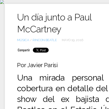
Ir
al
contenido
Un día junto a Paul
McCartney
MÚSICA
/
RINCON BEATLE
MAYO 19, 2016
Por Javier Parisi
Una mirada personal
cobertura en detalle del
show del ex bajista 