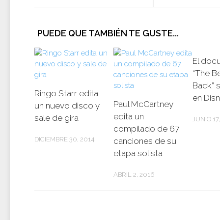
PUEDE QUE TAMBIÉN TE GUSTE...
El doc
“The Be
Back” 
Ringo Starr edita
en Dis
Paul McCartney
un nuevo disco y
edita un
sale de gira
JUNIO 17
compilado de 67
DICIEMBRE 30, 2014
canciones de su
etapa solista
ABRIL 2, 2016