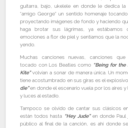
guitarra, bajo, ukelele en donde le dedica la
“amigo George” un sentido homenaje tocand
proyectando imágenes de fondo y haciendo que
haga brotar sus lágrimas, ya estábamos 
emociones a flor de piel y sentíamos que la no
yendo.
Muchas canciones nuevas, canciones que 
tocado con Los Beatles como
“Being for the 
Kite”
volvían a sonar de manera única. Un mo
tiene acostumbrado en sus giras es el explosiv
die”
en donde el escenario vuela por los aires y 
y luces al estadio.
Tampoco se olvido de cantar sus clásicos e
están todos hasta
“Hey Jude”
en donde Paul 
público al final de la canción, es ahí donde s