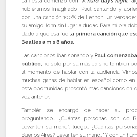
La fiesta comenzó con
“A hard day’s night”
al
hubiéramos imaginado, Paul cantando y abri
con una canción 100% de Lennon, un verdade
su amigo John sin lugar a dudas. Para mí era do
dado a que esa fue
la primera canción que e
Beatles a mis 8 años.
Las canciones iban sonando y
Paul comenzaba 
público,
no solo por su música sino también po
al momento de hablar con la audiencia. Vimo
muchas ganas de hablar en español como en 
esta oportunidad presentó más canciones en e
vez anterior.
También se encargó de hacer su prop
preguntando… ¿Cuántas personas son de B
Levanten su mano”, luego… ¿Cuántas person
Buenos Aires? Levanten su mano…” Y con un hum