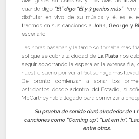
días grises en celestes y mis días de lluvia
cuando digo
“Él” digo “Él y 3 genios más”
. Pero
disfrutar en vivo de su música y él es el 
traernos en sus canciones a
John, George y R
escenario.
Las horas pasaban y la tarde se tornaba más fría
sol que se cubría la ciudad de
La Plata
nos dab
seguir soportando la espera en la extensa fila,
nuestro sueño por ver a Paul se haga más llevad
De pronto comienzan a sonar los prime
estridentes desde adentro del Estadio, sí seño
McCartney había llegado para comenzar a chequ
Su prueba de sonido duró alrededor de 1 h
canciones como “Coming up”, “Let em in”, “La
entre otros.