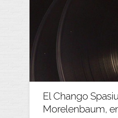
Ir
al
contenido
El Chango Spasiu
Morelenbaum, en 