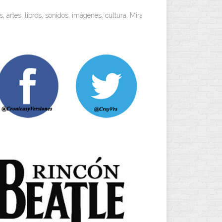
os, sonidos, imágenes, cultura. Miradas objetivas y visiones personales.