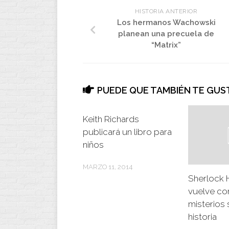
HISTORIA ANTERIOR
Los hermanos Wachowski
planean una precuela de
“Matrix”
PUEDE QUE TAMBIÉN TE GUST
Keith Richards
publicará un libro para
niños
MARZO 11, 2014
Sherlock
vuelve co
misterios
historia