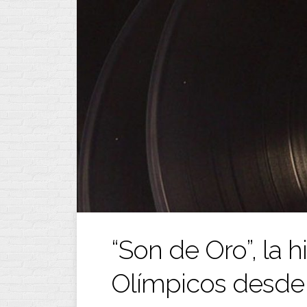
Ir
al
contenido
“Son de Oro”, la h
Olímpicos desde 