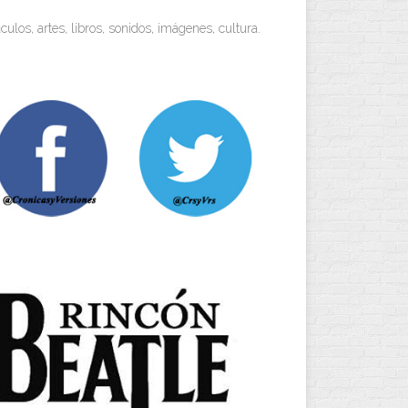
, libros, sonidos, imágenes, cultura. Miradas objetivas y visiones persona