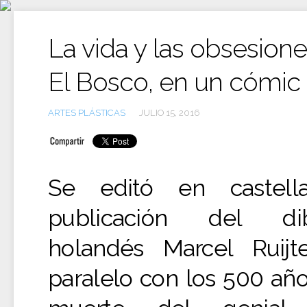
Ir
al
contenido
La vida y las obsesion
El Bosco, en un cómic
ARTES PLÁSTICAS
JULIO 15, 2016
Se editó en castell
publicación del dib
holandés Marcel Ruijt
paralelo con los 500 año