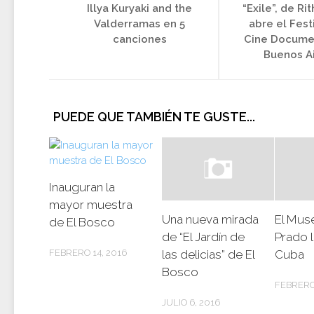
Illya Kuryaki and the
“Exile”, de Ri
Valderramas en 5
abre el Fest
canciones
Cine Docume
Buenos A
PUEDE QUE TAMBIÉN TE GUSTE...
Inauguran la
mayor muestra
Una nueva mirada
El Mus
de El Bosco
de “El Jardín de
Prado l
las delicias” de El
Cuba
FEBRERO 14, 2016
Bosco
FEBRERO
JULIO 6, 2016