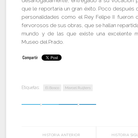
desahogadamente, entregado a su vocación po
que le reportaría un gran éxito. Poco después 
personalidades como el Rey Felipe II fueron c
fervorosos de sus obras, que se hallan repartid
mundo y de las que existe una excelente m
Museo del Prado.
Etiquetas:
El Bosco
Marcel Ruijters
HISTORIA ANTERIOR
HISTORIA SIG