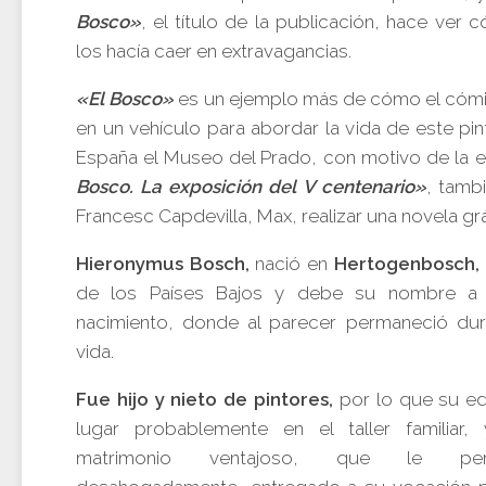
Bosco»
, el título de la publicación, hace ver 
los hacía caer en extravagancias.
«El Bosco»
es un ejemplo más de cómo el cómic
en un vehículo para abordar la vida de este pi
España el Museo del Prado, con motivo de la 
Bosco. La exposición del V centenario»
, tamb
Francesc Capdevilla, Max, realizar una novela grá
Hieronymus Bosch,
nació en
Hertogenbosch,
de los Países Bajos y debe su nombre a 
nacimiento, donde al parecer permaneció du
vida.
Fue hijo y nieto de pintores,
por lo que su e
lugar probablemente en el taller familiar,
matrimonio ventajoso, que le perm