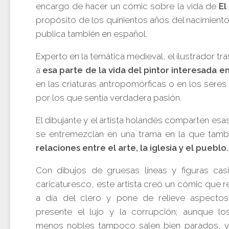
encargo de hacer un cómic sobre la vida de
El
propósito de los quinientos años del nacimiento 
publica también en español.
Experto en la temática medieval, el ilustrador tra
a
esa parte de la vida del pintor interesada e
en las criaturas antropomórficas o en los sere
por los que sentía verdadera pasión.
El dibujante y el artista holandés comparten esa
se entremezclan en una trama en la que tambié
relaciones entre el arte, la iglesia y el pueblo.
Con dibujos de gruesas líneas y figuras ca
caricaturesco, este artista creó un cómic que r
a día del clero y pone de relieve aspecto
presente el lujo y la corrupción; aunque l
menos nobles tampoco salen bien parados, 