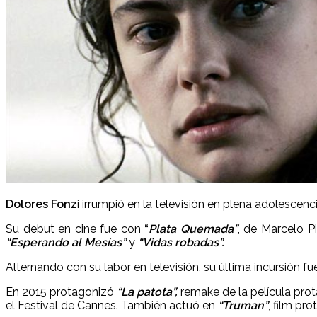
Dolores Fonz
i irrumpió en la televisión en plena adolescen
Su debut en cine fue con
“
Plata Quemada”
, de Marcelo P
“Esperando al Mesías”
y
“Vidas robadas”.
Alternando con su labor en televisión, su última incursión fu
En 2015 protagonizó
“La patota”,
remake de la película prot
el Festival de Cannes. También actuó en
“Truman”
, film pr