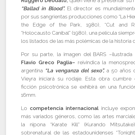
Ruggero Deodato,
quien viene a presentar su 
“Ballad in Blood”.
El director es mundialment
por sus sangrientas producciones como “La Hie
the Edge of the Park, 1980), “Cut and R
“Holocausto Caníbal” (1980), una película siemp
los listados de las más polémicas de la historia d
Por su parte, la imagen del BARS –ilustrada p
Flavio Greco Paglia–
reivindica la menosprec
argentina
“La venganza del sexo”,
a 50 años d
Vieyra iniciará su rodaje. Esta obra cumbre 
ficción psicotrónica se exhibirá en una funció
16mm.
Lo
competencia internacional
incluye expon
más variados géneros, como las artes marciale
la nipona “Karate Kill” (Kurando Mitsutake
sobrenatural de las estadounidenses “Tonig