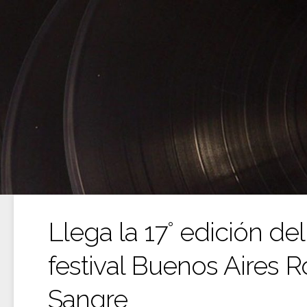
Ir
al
contenido
Llega la 17° edición del
festival Buenos Aires R
Sangre