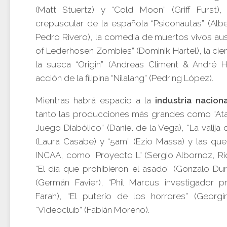
(Matt Stuertz) y “Cold Moon” (Griff Furst),
crepuscular de la española “Psiconautas” (Alb
Pedro Rivero), la comedia de muertos vivos aus
of Lederhosen Zombies” (Dominik Hartel), la cien
la sueca “Origin” (Andreas Climent & André H
acción de la filipina “Nilalang” (Pedring López).
Mientras habrá espacio a la
industria naciona
tanto las producciones más grandes como “Ata
Juego Diabólico” (Daniel de la Vega), “La valija
(Laura Casabe) y “5am” (Ezio Massa) y las que
INCAA, como “Proyecto L” (Sergio Albornoz, Ri
“El día que prohibieron el asado” (Gonzalo Dur
(Germán Favier), “Phil Marcus investigador pri
Farah), “El puterío de los horrores” (Georgi
“Videoclub” (Fabián Moreno).