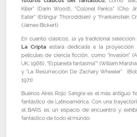
futuros clásicos del fantástico,
como “Bad
Killer” (Darin Wood), “Colonel Panics” (Cho Ji
Eater” (Erlingur Thoroddsen) y “Frankenstein C
(James Bickert).
En cuanto clásicos, la ya tradicional selección
La Cripta
estará dedicada a la proyecció
películas de ciencia ficción, como “Invasión” (
UK, 1966), “El planeta fantasma”” (William Marsha
y “La Resurrección De Zachary Wheeler” (Bo
1971)
Buenos Aires Rojo Sangre es el más antiguo fes
fantástico de Latinoamérica. Con una trayector
el BARS es un espacio de encuentro y exhibi
fantástico de todo el mundo.