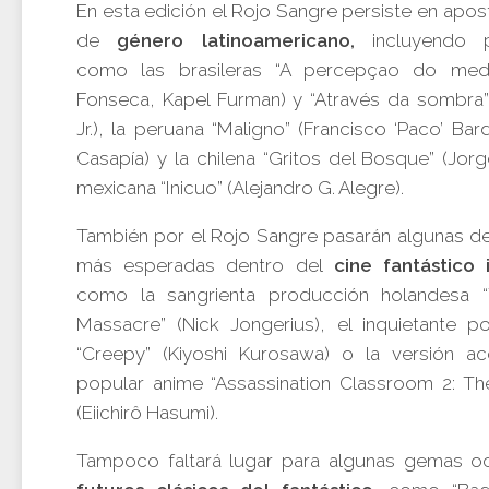
En esta edición el Rojo Sangre persiste en apost
de
género latinoamericano,
incluyendo p
como las brasileras “A percepçao do med
Fonseca, Kapel Furman) y “Através da sombra”
Jr.), la peruana “Maligno” (Francisco ‘Paco’ Bar
Casapía) y la chilena “Gritos del Bosque” (Jorg
mexicana “Inicuo” (Alejandro G. Alegre).
También por el Rojo Sangre pasarán algunas de 
más esperadas dentro del
cine fantástico i
como la sangrienta producción holandesa “
Massacre” (Nick Jongerius), el inquietante pol
“Creepy” (Kiyoshi Kurosawa) o la versión ac
popular anime “Assassination Classroom 2: Th
(Eiichirô Hasumi).
Tampoco faltará lugar para algunas gemas oc