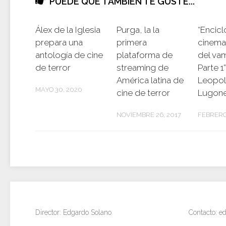
PUEDE QUE TAMBIÉN TE GUSTE...
Álex de la Iglesia
Purga, la la
“Encic
prepara una
primera
cinema
antología de cine
plataforma de
del va
de terror
streaming de
Parte 1”
América latina de
Leopo
MAYO 30, 2020
cine de terror
Lugon
NOVIEMBRE 26, 2017
FEBRERO
Director: Edgardo Solano
Contacto: 