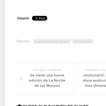
Etiquetas:
Buenos Aires Rojo Sangre”
Cine de terror
HISTORIA ANTERIOR
HISTORIA SIG
Se viene una nueva
«Automartin 
edición de La Noche
show audiovi
de los Museos
tres dimen