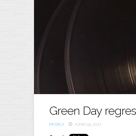
Ir
al
contenido
Green Day regresa
MÚSICA
JUNIO 19, 2017