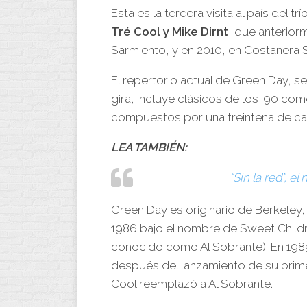
Esta es la tercera visita al país del 
Tré Cool y Mike Dirnt
, que anterior
Sarmiento, y en 2010, en Costanera S
El repertorio actual de Green Day, s
gira, incluye clásicos de los ’90 co
compuestos por una treintena de ca
LEA TAMBIÉN:
“Sin la red”, e
Green Day es originario de Berkeley,
1986 bajo el nombre de Sweet Childre
conocido como Al Sobrante). En 198
después del lanzamiento de su prim
Cool reemplazó a Al Sobrante.