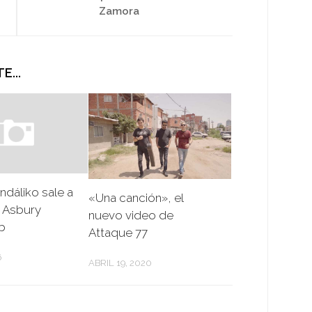
Zamora
E...
ndáliko sale a
«Una canción», el
 Asbury
nuevo video de
b
Attaque 77
6
ABRIL 19, 2020