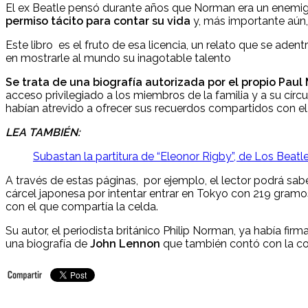
El ex Beatle pensó durante años que Norman era un enemigo
permiso tácito para contar su vida
y, más importante aún
Este libro es el fruto de esa licencia, un relato que se ade
en mostrarle al mundo su inagotable talento
Se trata de una biografía autorizada por el propio Paul 
acceso privilegiado a los miembros de la familia y a su cí
habían atrevido a ofrecer sus recuerdos compartidos con e
LEA TAMBIÉN:
Subastan la partitura de “Eleonor Rigby”, de Los Beatl
A través de estas páginas, por ejemplo, el lector podrá s
cárcel japonesa por intentar entrar en Tokyo con 219 gr
con el que compartía la celda.
Su autor, el periodista británico Philip Norman, ya había f
una biografía de
John Lennon
que también contó con la co