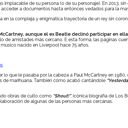
 implacable de su persona (o de su personaje). En 2013, si
, acceder a documentos hasta entonces vedados para la may
ntra en la compleja y enigmática trayectoria de un rey sin co
McCartney, aunque el ex Beatle declinó participar en ella
rculo de amistades más cercano. E esta forma, las páginas c
l músico nacido en Liverpool hace 75 años.
es
aber lo que le pasaba por la cabeza a Paul McCartney en 198
amos de marihuana. También cómo acabó cantándole
“Yesterd
irmado obras de culto como
“Shout!”
, icónica biografía de Los 
laboración de algunas de las personas más cercanas.