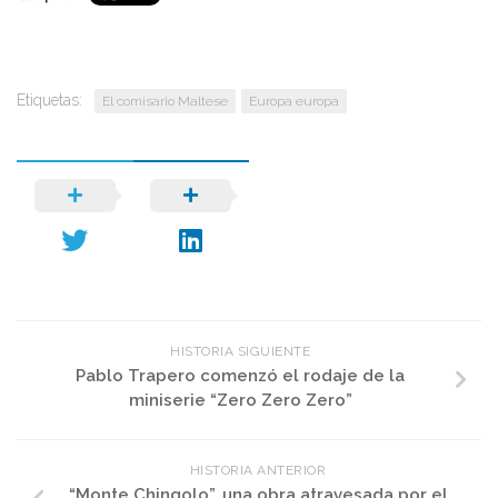
Etiquetas:
El comisario Maltese
Europa europa
HISTORIA SIGUIENTE
Pablo Trapero comenzó el rodaje de la
miniserie “Zero Zero Zero”
HISTORIA ANTERIOR
“Monte Chingolo”, una obra atravesada por el