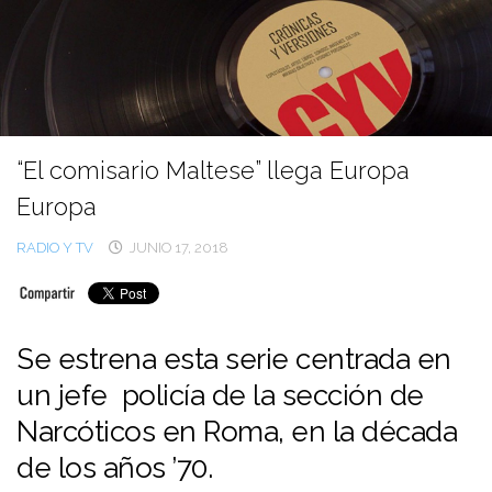
Ir
al
contenido
“El comisario Maltese” llega Europa
Europa
RADIO Y TV
JUNIO 17, 2018
Se estrena esta serie centrada en
un jefe policía de la sección de
Narcóticos en Roma, en la década
de los años ’70.