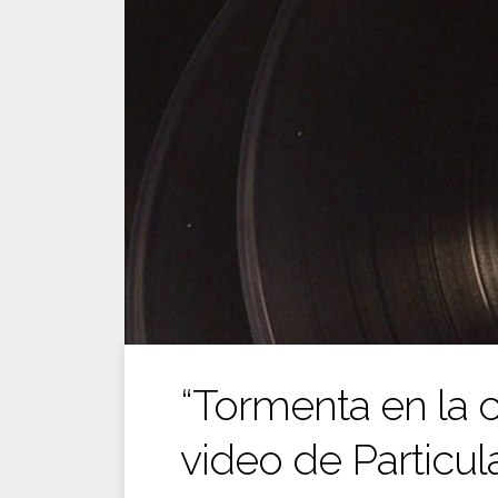
Ir
al
contenido
“Tormenta en la c
video de Particul