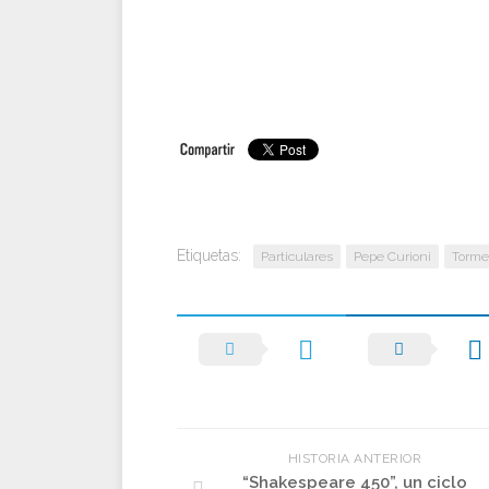
Etiquetas:
Particulares
Pepe Curioni
Torme
HISTORIA ANTERIOR
“Shakespeare 450”, un ciclo