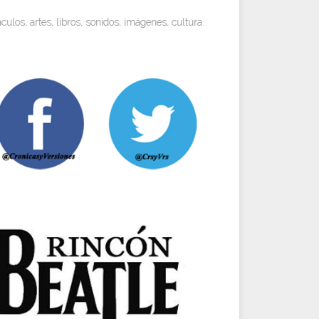
es, libros, sonidos, imágenes, cultura. Miradas objetivas y visiones person