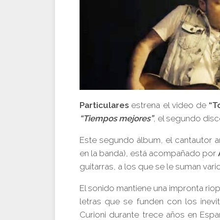
Particulares
estrena el video de
“T
“Tiempos mejores”
, el segundo disc
Este segundo álbum, el cantautor ar
en la banda), está acompañado por
guitarras, a los que se le suman vari
El sonido mantiene una impronta riop
letras que se funden con los inev
Curioni durante trece años en Espa