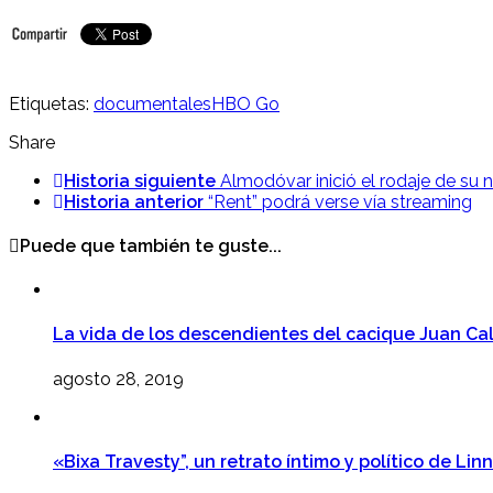
Etiquetas:
documentales
HBO Go
Share
Historia siguiente
Almodóvar inició el rodaje de su
Historia anterior
“Rent” podrá verse vía streaming
Puede que también te guste...
La vida de los descendientes del cacique Juan Ca
agosto 28, 2019
«Bixa Travesty”, un retrato íntimo y político de Li