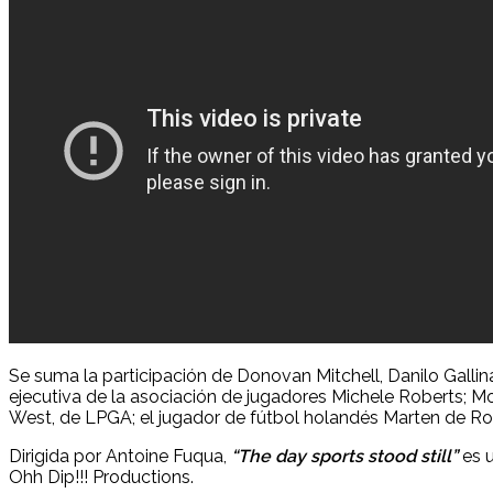
Se suma la participación de Donovan Mitchell, Danilo Gallin
ejecutiva de la asociación de jugadores Michele Roberts; 
West, de LPGA; el jugador de fútbol holandés Marten de Roo
Dirigida por Antoine Fuqua,
“The day sports stood still”
es 
Ohh Dip!!! Productions.