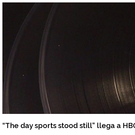
Ir
al
contenido
“The day sports stood still” llega a HB