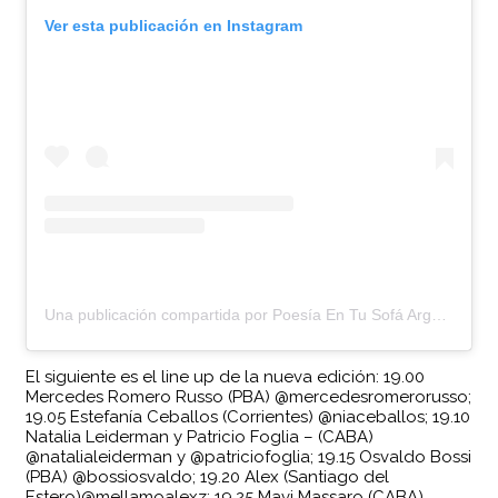
Ver esta publicación en Instagram
Una publicación compartida por Poesía En Tu Sofá Argentina (@poesiaentusofaarg)
El siguiente es el line up de la nueva edición: 19.00
Mercedes Romero Russo (PBA) @mercedesromerorusso;
19.05 Estefanía Ceballos (Corrientes) @niaceballos; 19.10
Natalia Leiderman y Patricio Foglia – (CABA)
@natalialeiderman y @patriciofoglia; 19.15 Osvaldo Bossi
(PBA) @bossiosvaldo; 19.20 Alex (Santiago del
Estero)@mellamoalexz; 19.25 Mavi Massaro (CABA)