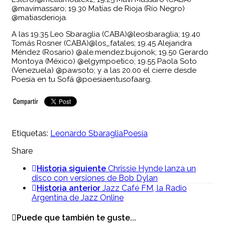
@mavimassaro; 19.30 Matías de Rioja (Río Negro)
@matiasderioja.
A las 19.35 Leo Sbaraglia (CABA)@leosbaraglia; 19.40
Tomás Rosner (CABA)@los_fatales; 19.45 Alejandra
Méndez (Rosario) @ale.mendez.bujonok; 19.50 Gerardo
Montoya (México) @elgympoetico; 19.55 Paola Soto
(Venezuela) @pawsoto; y a las 20.00 el cierre desde
Poesía en tu Sofá @poesiaentusofaarg.
Etiquetas:
Leonardo Sbaraglia
Poesía
Share
Historia siguiente
Chrissie Hynde lanza un
disco con versiones de Bob Dylan
Historia anterior
Jazz Café FM, la Radio
Argentina de Jazz Online
Puede que también te guste...