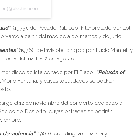
ner (@elcckirchner)
aud”
(1973), de Pecado Rabioso, interpretado por Loli
rvarse a partir del mediodía del martes 7 de junio.
esentes”
(1976), de Invisible, dirigido por Lucio Mantel, y
mediodía del martes 2 de agosto
rimer disco solista editado por El Flaco,
“Pelusón of
del Mono Fontana, y cuyas localidades se podrán
osto.
 cargo el 12 de noviembre del concierto dedicado a
s Socios del Desierto, cuyas entradas se podrán
oviembre.
r de violencia”
(1988), que dirigirá el bajista y