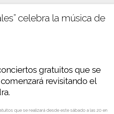
ales” celebra la música de
Es
conciertos gratuitos que se
e comenzará revisitando el
ra.
atuitos que se realizará desde este sábado a las 20 en