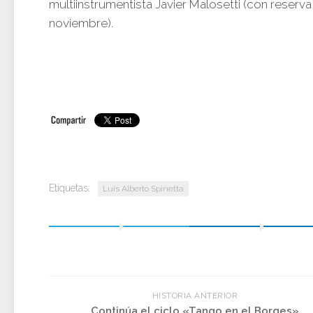
multiinstrumentista Javier Malosetti (con reserv
noviembre).
Etiquetas:
Luis Alberto Spinetta
HISTORIA ANTERIOR
Continúa el ciclo «Tango en el Borges»