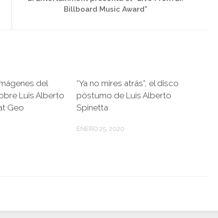
Billboard Music Award”
imágenes del
“Ya no mires atrás”, el disco
bre Luis Alberto
póstumo de Luis Alberto
at Geo
Spinetta
ENERO 25, 2020