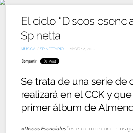
Ir
al
contenido
El ciclo “Discos esenci
Spinetta
MÚSICA
/
SPINETTARIO
MAYO 12, 2022
Se trata de una serie de 
realizará en el CCK y qu
primer álbum de Almend
«Discos Esenciales”
es el ciclo de conciertos gr