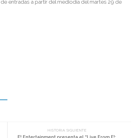
a de entradas a partir del mediodía del martes 29 de
HISTORIA SIGUIENTE
E! Entertainment presenta el “Live From E!: