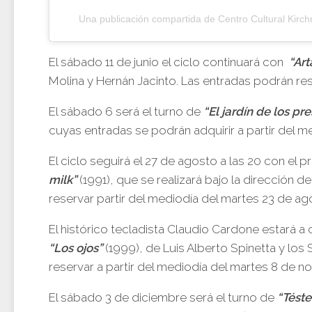
Una publicación compartida de Centro Cultural Kirch
El sábado 11 de junio el ciclo continuará con
“Art
Molina y Hernán Jacinto. Las entradas podrán rese
El sábado 6 será el turno de
“El jardín de los pr
cuyas entradas se podrán adquirir a partir del 
El ciclo seguirá el 27 de agosto a las 20 con el p
milk”
(1991), que se realizará bajo la dirección 
reservar partir del mediodía del martes 23 de ag
El histórico tecladista Claudio Cardone estará a
“Los ojos”
(1999), de Luis Alberto Spinetta y lo
reservar a partir del mediodía del martes 8 de n
El sábado 3 de diciembre será el turno de
“Téste