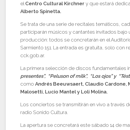
el
Centro Cultural Kirchner
y que estará dedica
Alberto Spinetta.
Se trata de una serie de recitales temáticos, ca
participarán músicos y cantantes invitados baj
producción: todos se concretarán en el Auditori
Sarmiento 151. La entrada es gratuita, solo con 
cck.gob.ar.
La primera selección de discos fundamentales 
presentes”, “Peluson of milk”, “Los ojos” y “Tést
como
Andrés Beeuwsaert, Claudio Cardone, Mo
Malosetti, Lucio Mantel y Loli Molina.
Los conciertos se transmitirán en vivo a través d
radio Sonido Cultura.
La apertura se concretará este sábado 14 de ma