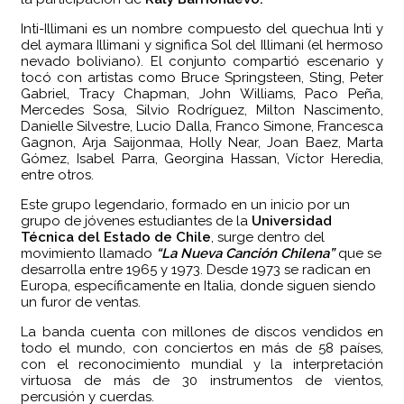
Inti-Illimani es un nombre compuesto del quechua Inti y
del aymara Illimani y significa Sol del Illimani (el hermoso
nevado boliviano). El conjunto compartió escenario y
tocó con artistas como Bruce Springsteen, Sting, Peter
Gabriel, Tracy Chapman, John Williams, Paco Peña,
Mercedes Sosa, Silvio Rodríguez, Milton Nascimento,
Danielle Silvestre, Lucio Dalla, Franco Simone, Francesca
Gagnon, Arja Saijonmaa, Holly Near, Joan Baez, Marta
Gómez, Isabel Parra, Georgina Hassan, Víctor Heredia,
entre otros.
Este grupo legendario, formado en un inicio por un
grupo de jóvenes estudiantes de la
Universidad
Técnica del Estado de Chile
, surge dentro del
movimiento llamado
“La Nueva Canción Chilena”
que se
desarrolla entre 1965 y 1973. Desde 1973 se radican en
Europa, específicamente en Italia, donde siguen siendo
un furor de ventas.
La banda cuenta con millones de discos vendidos en
todo el mundo, con conciertos en más de 58 países,
con el reconocimiento mundial y la interpretación
virtuosa de más de 30 instrumentos de vientos,
percusión y cuerdas.