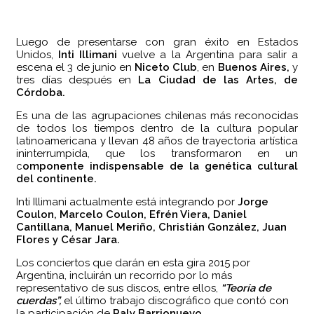
Luego de presentarse con gran éxito en Estados
Unidos,
Inti Illimani
vuelve a la Argentina para salir a
escena el 3 de junio en
Niceto Club
, en
Buenos Aires,
y
tres días después en
La Ciudad de las Artes, de
Córdoba.
Es una de las agrupaciones chilenas más reconocidas
de todos los tiempos dentro de la cultura popular
latinoamericana y llevan 48 años de trayectoria artística
ininterrumpida, que los transformaron en un
c
omponente indispensable de la genética cultural
del continente.
Inti Illimani actualmente está integrando por
Jorge
Coulon, Marcelo Coulon, Efrén Viera, Daniel
Cantillana, Manuel Meriño, Christián González, Juan
Flores y César Jara.
Los conciertos que darán en esta gira 2015 por
Argentina, incluirán un recorrido por lo más
representativo de sus discos, entre ellos,
“Teoría de
cuerdas”,
el último trabajo discográfico que contó con
la participación de
Raly Barrionuevo.