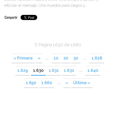
reforzar el mensaje. Una muestra para ciegos y...
Página 1.630 de 1.680
« Primera
«
...
10
20
30
...
1.628
1.629
1.630
1.631
1.632
...
1.640
1.650
1.660
...
»
Última »