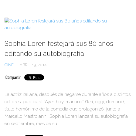
Sophia Loren festejará sus 80 años
editando su autobiografía
CINE
ABRIL 19, 2014
La actriz italiana, después de negarse durante años a distintos
editores, publicará “Ayer, hoy, mañana” (‘Ieri, oggi, domani‘),
título homónimo de la comedia que protagonizó junto a
Marcello Mastroianni. Sophia Loren lanzará su autobiografía
en septiembre, mes de su...