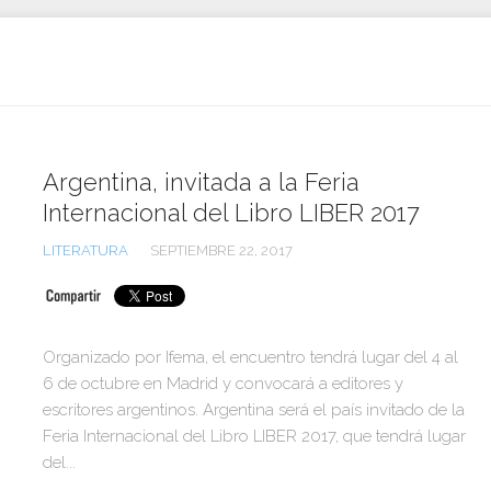
Argentina, invitada a la Feria
Internacional del Libro LIBER 2017
LITERATURA
SEPTIEMBRE 22, 2017
Organizado por Ifema, el encuentro tendrá lugar del 4 al
6 de octubre en Madrid y convocará a editores y
escritores argentinos. Argentina será el país invitado de la
Feria Internacional del Libro LIBER 2017, que tendrá lugar
del...