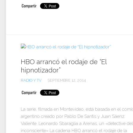
HBO arrancó el rodaje de “El
hipnotizador”
RADIO Y TV
SEPTIEMBRE 12, 2014
La serie, filmada en Montevideo, está basada en el comi
argentino creado por Pablo De Santis y Juan Sáenz
Valiente. Leonardo Sbaraglia a Arenas, un «detective del
inconsciente» La cadena HBO arrancó el rodaje de la