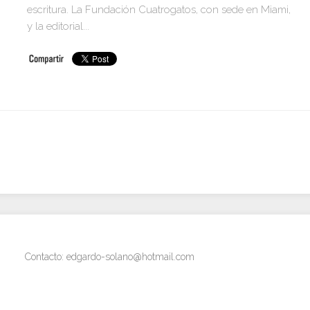
escritura. La Fundación Cuatrogatos, con sede en Miami,
y la editorial...
Contacto: edgardo-solano@hotmail.com