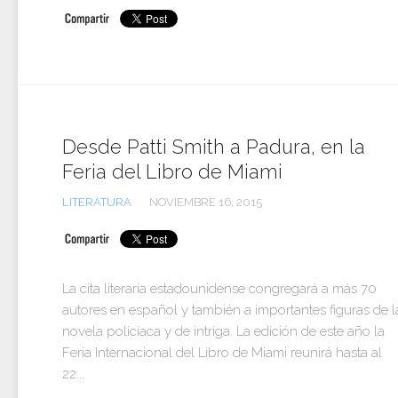
Desde Patti Smith a Padura, en la
Feria del Libro de Miami
LITERATURA
NOVIEMBRE 16, 2015
La cita literaria estadounidense congregará a más 70
autores en español y también a importantes figuras de l
novela policíaca y de intriga. La edición de este año la
Feria Internacional del Libro de Miami reunirá hasta al
22...