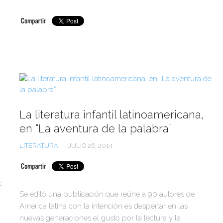
La literatura infantil latinoamericana,
en “La aventura de la palabra”
LITERATURA
JULIO 26, 2014
c
Se editó una publicación que reúne a 90 autores de
América latina con la intención es despertar en las
nuevas generaciones el gusto por la lectura y la