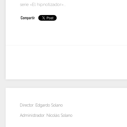
serie «El hipnotizador»...
Director: Edgardo Solano
Administrador: Nicolás Solano