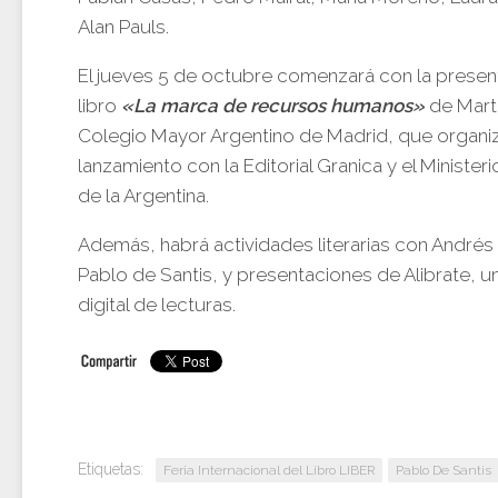
Alan Pauls.
El jueves 5 de octubre comenzará con la presen
libro
«La marca de recursos humanos»
de Marth
Colegio Mayor Argentino de Madrid, que organi
lanzamiento con la Editorial Granica y el Minister
de la Argentina.
Además, habrá actividades literarias con André
Pablo de Santis, y presentaciones de Alibrate, u
digital de lecturas.
Etiquetas:
Feria Internacional del Libro LIBER
Pablo De Santis