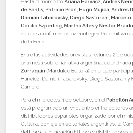
Hasta el momento
Ariana Harwicz, Andrés Neu
de Santis, Patricio Pron, Hugo Mujica, Andrés Di
Damián Tabarovsky, Diego Sasturain, Marcelo
Cecilia Szperling, Martha Alles y Néstor Braido
autores confirmados para integrar la comitiva qu
de la Feria.
Entre las actividades previstas, el lunes 2 de oc
una mesa sobre narrativa argentina, coordinada
Zorraquín
(Mardulce Editora) en la que participa
Harwicz, Damián Tabarovsky, Diego Sasturain y
Carnero.
Para el miércoles 4 de octubre, en el
Pabellón A
está programado un encuentro entre editores a
distribuidores españoles organizado por el minis
Cultura, con eje en editoriales argentinas, la Cá
del Libro, la Fundación El Libro y distribuidores 