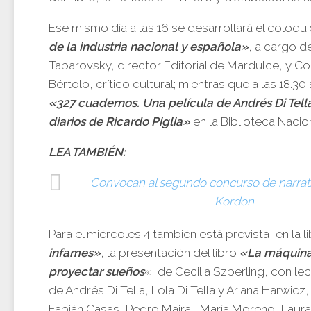
Ese mismo día a las 16 se desarrollará el coloqu
de la industria nacional y española»
, a cargo d
Tabarovsky, director Editorial de Mardulce, y Co
Bértolo, crítico cultural; mientras que a las 18.3
«327 cuadernos. Una película de Andrés Di Tella
diarios de Ricardo Piglia»
en la Biblioteca Nacion
LEA TAMBIÉN:
Convocan al segundo concurso de narrat
Kordon
Para el miércoles 4 también está prevista, en la l
infames»
, la presentación del libro
«La máquina
proyectar sueños
«, de Cecilia Szperling, con le
de Andrés Di Tella, Lola Di Tella y Ariana Harwicz
Fabián Casas, Pedro Mairal, María Moreno, Laur