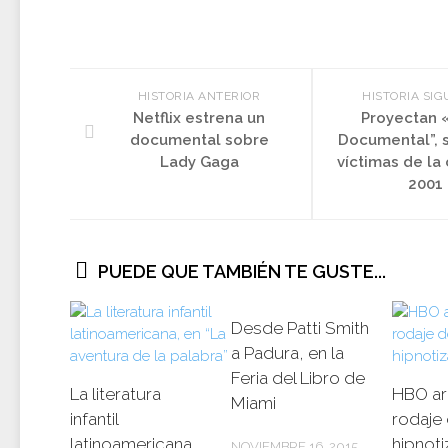
HISTORIA ANTERIOR
HISTORIA SIG
Netflix estrena un
Proyectan «
documental sobre
Documental”, 
Lady Gaga
víctimas de la 
2001
PUEDE QUE TAMBIÉN TE GUSTE...
Desde Patti Smith
a Padura, en la
Feria del Libro de
La literatura
HBO ar
Miami
infantil
rodaje 
latinoamericana,
hipnoti
NOVIEMBRE 16, 2015