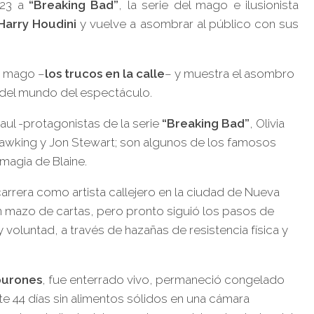
23 a
“Breaking Bad”
, la serie del mago e ilusionista
Harry Houdini
y vuelve a asombrar al público con sus
te mago –
los trucos en la calle
– y muestra el asombro
 del mundo del espectáculo.
aul -protagonistas de la serie
“Breaking Bad”
, Olivia
Hawking y Jon Stewart; son algunos de los famosos
magia de Blaine.
carrera como artista callejero en la ciudad de Nueva
n mazo de cartas, pero pronto siguió los pasos de
y voluntad, a través de hazañas de resistencia física y
burones
, fue enterrado vivo, permaneció congelado
e 44 días sin alimentos sólidos en una cámara