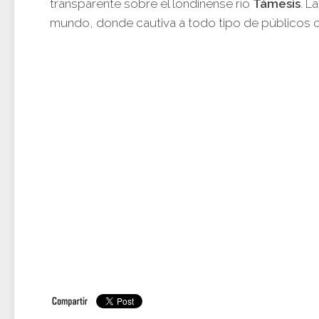
transparente sobre el londinense río
Támesis
. L
mundo, donde cautiva a todo tipo de públicos c