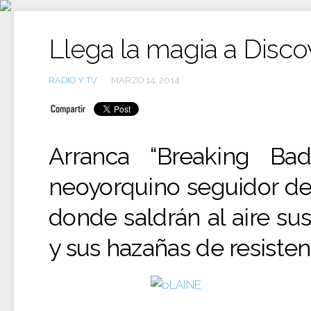
Ir
al
contenido
Llega la magia a Disco
RADIO Y TV
MARZO 14, 2014
Arranca “Breaking Bad”
neoyorquino seguidor de
donde saldrán al aire su
y sus hazañas de resistenc