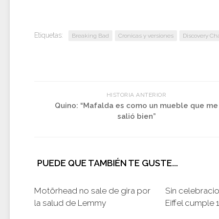
Etiquetas:
Breaking Bad
Cronicas y versiones
Discovery Ch
HISTORIA ANTERIOR
Quino: “Mafalda es como un mueble que me
salió bien”
PUEDE QUE TAMBIÉN TE GUSTE...
Motörhead no sale de gira por
Sin celebracio
la salud de Lemmy
Eiffel cumple 