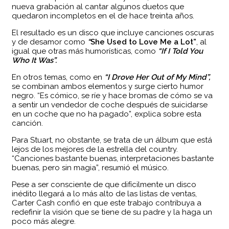
nueva grabación al cantar algunos duetos que
quedaron incompletos en el de hace treinta años.
El resultado es un disco que incluye canciones oscuras
y de desamor como
“
She Used to Love Me a Lot”
, al
igual que otras más humorísticas, como
“If I Told You
Who It Was”.
En otros temas, como en
“I Drove Her Out of My Mind”,
se combinan ambos elementos y surge cierto humor
negro. “Es cómico, se ríe y hace bromas de cómo se va
a sentir un vendedor de coche después de suicidarse
en un coche que no ha pagado”, explica sobre esta
canción.
Para Stuart, no obstante, se trata de un álbum que está
lejos de los mejores de la estrella del country.
“Canciones bastante buenas, interpretaciones bastante
buenas, pero sin magia”, resumió el músico.
Pese a ser consciente de que difícilmente un disco
inédito llegará a lo más alto de las listas de ventas,
Carter Cash confió en que este trabajo contribuya a
redefinir la visión que se tiene de su padre y la haga un
poco más alegre.