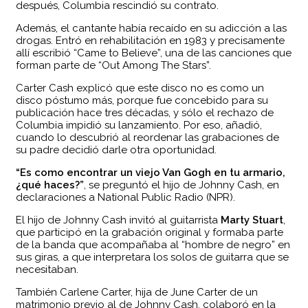
después, Columbia rescindió su contrato.
Además, el cantante había recaído en su adicción a las
drogas. Entró en rehabilitación en 1983 y precisamente
allí escribió “Came to Believe”, una de las canciones que
forman parte de “Out Among The Stars”.
Carter Cash explicó que este disco no es como un
disco póstumo más, porque fue concebido para su
publicación hace tres décadas, y sólo el rechazo de
Columbia impidió su lanzamiento. Por eso, añadió,
cuando lo descubrió al reordenar las grabaciones de
su padre decidió darle otra oportunidad.
“Es como encontrar un viejo Van Gogh en tu armario,
¿qué haces?”
, se preguntó el hijo de Johnny Cash, en
declaraciones a National Public Radio (NPR).
El hijo de Johnny Cash invitó al guitarrista
Marty Stuart
,
que participó en la grabación original y formaba parte
de la banda que acompañaba al “hombre de negro” en
sus giras, a que interpretara los solos de guitarra que se
necesitaban.
También Carlene Carter, hija de June Carter de un
matrimonio previo al de Johnny Cash, colaboró en la