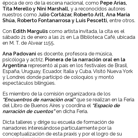
época de oro de la escena nacional, como
Pepe Arias,
Tita Merello y Nini Marshall,
y a reconocidos autores
nuestros como J
ulio Cortázar, Roberto Arlt, Ana María
Shúa, Roberto Fontanarrosa y Luis Pescetti,
entre otros.
Con
Edith Margulis
como artista invitada, la cita es el
sábado 21 de enero a las 21 en La Biblioteca Café, ubicada
en M. T. de Alvear 1155.
Ana Padovani
es docente, profesora de música,
psicóloga y actriz.
Pionera de la narración oral en la
Argentina
representó al país en los festivales de Brasil,
España, Uruguay, Ecuador, Italia y Cuba. Visitó Nueva York
y Londres donde participó de coloquios y montó
espectáculos bilingües.
Es miembro de la comisión organizadora de los
“Encuentros de narración oral”
que se realizan en la Feria
del Libro de Buenos Aires y coordina el
“Espacio de
narración de cuentos”
en dicha Feria.
Dicta talleres y dirige su escuela de formación de
narradores interesándose particularmente por la
conceptualización de esta praxis y por el logro de su